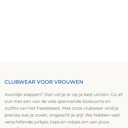
CLUBWEAR VOOR VROUWEN
Avondje stappen? Dan wil je er op je best uitzien. Ga all
out met een van de vele spannende kostuums en
outfits van het Feestbeest. Met onze clubwear vind je
precies wat je zoekt, ongeacht je stijl. We hebben veel
verschillende jurkjes, tops en rokjes om van jouw