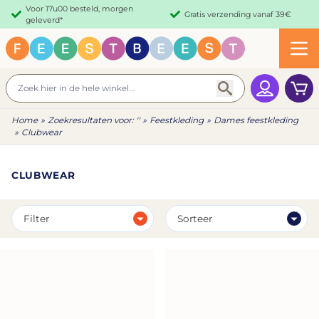
Ga direct door naar de inhoud
Voor 17u00 besteld, morgen
Gratis verzending vanaf 39€
geleverd*
Grootste assortiment
Uitstekende Klantenservice
Feestartikelen in Nederland!
Zoeken
Win
Home
»
Zoekresultaten voor: ''
»
Feestkleding
»
Dames feestkleding
»
Clubwear
CLUBWEAR
Filter
Sorteer