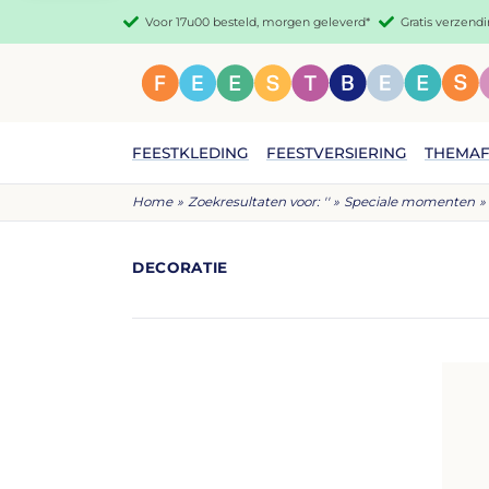
Ga direct door naar de inhoud
Voor 17u00 besteld, morgen geleverd*
Gratis verzend
Uitstekende Klantenservice
Home
»
Zoekresultaten voor: ''
»
Speciale momenten
»
DECORATIE