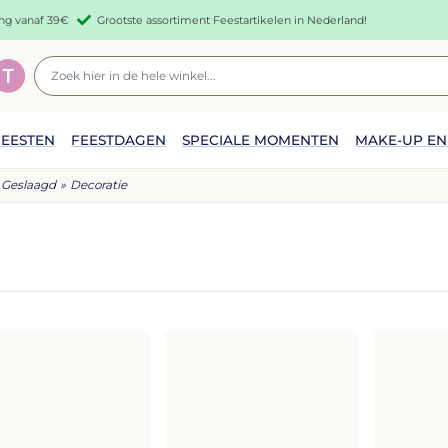
ing vanaf 39€
Grootste assortiment Feestartikelen in Nederland!
Geslaagd
»
Decoratie