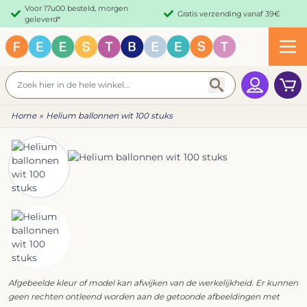
Ga direct door naar de inhoud
Voor 17u00 besteld, morgen
Gratis verzending vanaf 39€
geleverd*
Grootste assortiment
Uitstekende Klantenservice
Feestartikelen in Nederland!
Zoeken
Win
Home
»
Helium ballonnen wit 100 stuks
Afgebeelde kleur of model kan afwijken van de werkelijkheid. Er kunnen
geen rechten ontleend worden aan de getoonde afbeeldingen met